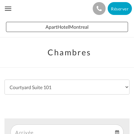
Réserver
Toggle
navigation
ApartHotelMontreal
Chambres
Arrival